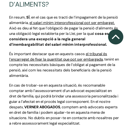
D’ALIMENTS?
En resum,
SÍ
, en el cas que es tracti de l’impagament de la pensió
alimentària,
el salari mínim interprofessional pot ser embargat.
Això es deu al fet que l’obligació de pagar la pensió d’aliments és
una obligació legal establerta per la Llei, per la qual
cosa es
considera una excepció a la regla general
d’inembargabilitat del salari mínim interprofessional.
És important destacar que en aquests casos
el tribunal és
l’encarregat de fixar la quantitat que pot ser embargada
, tenint en
compte les necessitats bàsiques de l’obligat al pagament de la
pensió, així com les necessitats dels beneficiaris de la pensió
alimentària.
En cas de trobar-se en aquesta situació, és recomanable
comptar amb l’assessorament d’un advocat especialitzat en
dret de família, qui podrà brindar una assessoria personalitzada i
guiar a l’afectat en el procés legal corresponent. En el nostre
despatx,
VERNER ABOGADOS
, comptem amb advocats experts
en dret de família i podem ajudar-te en aquesta mena de
situacions. No dubtis en posar-te en contacte amb nosaltres per
a rebre assessorament legal especialitzat.